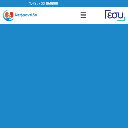
Μετάβαση
+357 22 860800
στο
Main
περιεχόμενο
Menu