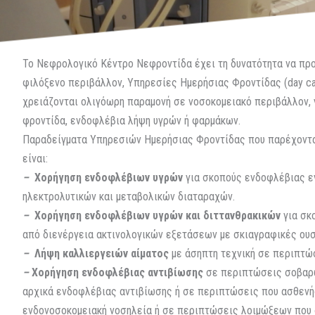
Το Νεφρολογικό Κέντρο Νεφροντίδα έχει τη δυνατότητα να πρ
φιλόξενο περιβάλλον, Υπηρεσίες Ημερήσιας Φροντίδας (day ca
χρειάζονται ολιγόωρη παραμονή σε νοσοκομειακό περιβάλλον, γ
φροντίδα, ενδοφλέβια λήψη υγρών ή φαρμάκων.
Παραδείγματα Υπηρεσιών Ημερήσιας Φροντίδας που παρέχοντ
είναι:
–
Χορήγηση ενδοφλέβιων υγρών
για σκοπούς ενδοφλέβιας ε
ηλεκτρολυτικών και μεταβολικών διαταραχών.
–
Χορήγηση ενδοφλέβιων υγρών
και διττανθρακικών
για σκ
από διενέργεια ακτινολογικών εξετάσεων με σκιαγραφικές ουσ
–
Λήψη καλλιεργειών αίματος
με άσηπτη τεχνική σε περιπτώ
–
Χορήγηση ενδοφλέβιας αντιβίωσης
σε περιπτώσεις σοβαρώ
αρχικά ενδοφλέβιας αντιβίωσης ή σε περιπτώσεις που ασθενής
ενδονοσοκομειακή νοσηλεία ή σε περιπτώσεις λοιμώξεων που 