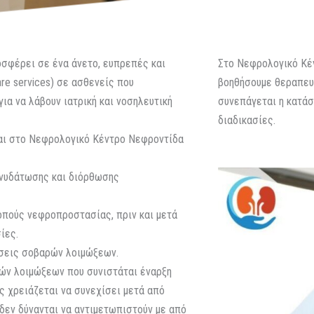
οσφέρει σε ένα άνετο, ευπρεπές και
Στο Νεφρολογικό Κέν
re services) σε ασθενείς που
βοηθήσουμε θεραπευτ
ια να λάβουν ιατρική και νοσηλευτική
συνεπάγεται η κατάσ
διαδικασίες.
αι στο Νεφρολογικό Κέντρο Νεφροντίδα
νυδάτωσης και διόρθωσης
οπούς νεφροπροστασίας, πριν και μετά
ίες.
σεις σοβαρών λοιμώξεων.
ν λοιμώξεων που συνιστάται έναρξη
 χρειάζεται να συνεχίσει μετά από
δεν δύνανται να αντιμετωπιστούν με από