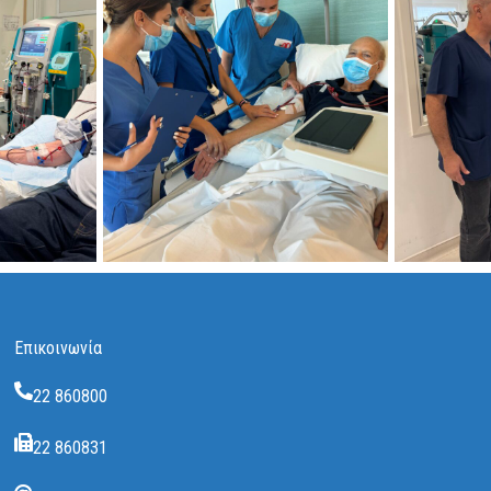
Επικοινωνία
22 860800
22 860831