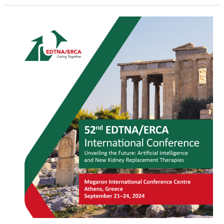
Συμμετοχή
στο
Συνέδριο
της
Ευρωπαϊκής
Ένωσης
Νοσηλευτών
Αιμοκάθαρσης
και
Μεταμοσχεύσεων
(EDTNA/ERCA),
Αθήνα
–
Σεπτέμβριος
2024