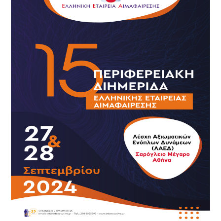
Κυριάκου
Ιωάννου
στην
15η
Διημερίδα
της
Ελληνικής
Εταιρείας
Αιμαφαίρεσης
Σεπτέμβριος
2024