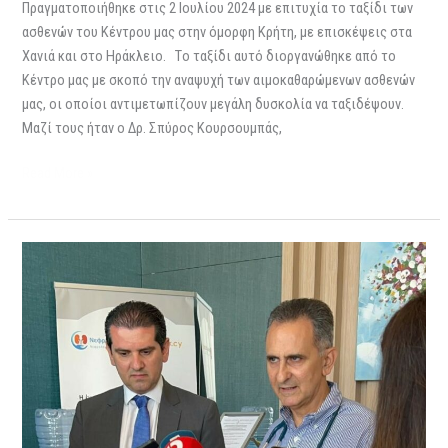
Πραγματοποιήθηκε στις 2 Ιουλίου 2024 με επιτυχία το ταξίδι των
ασθενών του Κέντρου μας στην όμορφη Κρήτη, με επισκέψεις στα
Χανιά και στο Ηράκλειο. Tο ταξίδι αυτό διοργανώθηκε από το
Κέντρο μας με σκοπό την αναψυχή των αιμοκαθαρώμενων ασθενών
μας, οι οποίοι αντιμετωπίζουν μεγάλη δυσκολία να ταξιδέψουν.
Μαζί τους ήταν ο Δρ. Σπύρος Κουρσουμπάς,
Read More »
Επίσκεψη
Υπουργού
Υγείας
κ.
Μιχάλη
Δαμιανού
–
Ιούλιος
2024