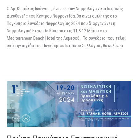
Ο Δρ. Κυριάκος Ιωάννου , ένας εκ των Nεφρολόγων και Ιατρικός
Διευθυντής του Κέντρου Νεφροντίδα, θα είναι ομιλητής στο
Παγκύπριο Συνέδριο Νεφρολογίας 2024 που διοργανώνει η
Νεφρολογική Εταιρεία Κύπρου στις 11 & 12 Μαΐου στο
Mediterranean Beach Hotel της Λεμεσού. Το συνέδριο, που τελεί
υπό την αιγίδα του Παγκύπριου Ιατρικού Συλλόγου , θα καλύψει
Read More »
Πρώτο
Παγκύπριο
Επιστημονικό
Συνέδριο
Νοσηλευτική
–
Μαιευτική:
Προκλήσεις