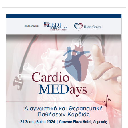
Συμμετοχή
Δρ.
Ανδρέα
Κούσιου
στο
Συνέδριο
«CardioMEDays»
Σεπτέμβριος
2024