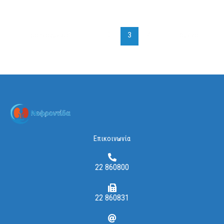
←
Προηγούμενα
1
2
3
4
Επόμενο
→
Επικοινωνία
22 860800
22 860831