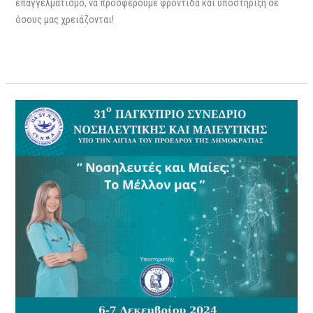
επαγγελματισμό, να προσφέρουμε φροντίδα και υποστήριξη σε
όσους μας χρειάζονται!
Read More »
Συμμετοχή
στο
31ο
Παγκύπριο
Συνέδριο
Νοσηλευτών
και
Μαιών
Δεκέμβριος
2024