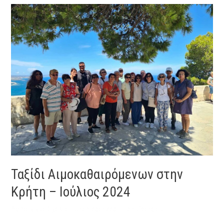
Ταξίδι
Αιμοκαθαιρόμενων
στην
Κρήτη
–
Ιούλιος
2024
Ταξίδι Αιμοκαθαιρόμενων στην
Κρήτη – Ιούλιος 2024
Αφήστε ένα Σχόλιο
/
Uncategorized
/
Eleni Georgiou