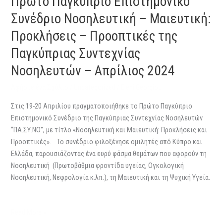
Πρώτο Παγκύπριο Επιστημονικό
–
Συνέδριο Νοσηλευτική – Μαιευτική:
Προοπτικές
Προκλήσεις – Προοπτικές της
της
Παγκύπριας
Παγκύπριας Συντεχνίας
Συντεχνίας
Νοσηλευτών – Απρίλιος 2024
Νοσηλευτών
–
Αφήστε ένα Σχόλιο
/
Uncategorized
/
Eleni Georgiou
Απρίλιος
2024
Στις 19-20 Απριλίου πραγματοποιήθηκε το Πρώτο Παγκύπριο
Επιστημονικό Συνέδριο της Παγκύπριας Συντεχνίας Νοσηλευτών
“ΠΑ.ΣΥ.ΝΟ”, με τίτλο «Νοσηλευτική και Μαιευτική: Προκλήσεις και
Προοπτικές». ​​ Το συνέδριο φιλοξένησε ομιλητές από Κύπρο και
Ελλάδα, παρουσιάζοντας ένα ευρύ φάσμα θεμάτων που αφορούν τη
Νοσηλευτική (Πρωτοβάθμια φροντίδα υγείας, Ογκολογική
Νοσηλευτική, Νεφρολογία κ.λπ.), τη Μαιευτική και τη Ψυχική Υγεία.
Read More »