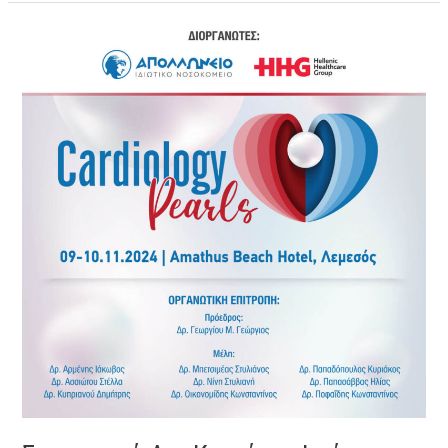
Συμμετοχή
Δρ.
Κυριάκου
Ιωάννου
στο
Συνέδριο
«Cardiology
Pearls»
Νοέμβριος
2024