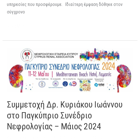
υπηρεσίες που προσφέρουμε. Ιδιαίτερη έμφαση δόθηκε στον
σύγχρονο
Read More »
Συμμετοχή
Δρ.
Κυριάκου
Ιωάννου
στο
Παγκύπριο
Συνέδριο
Συμμετοχή Δρ. Κυριάκου Ιωάννου
Νεφρολογίας
–
στο Παγκύπριο Συνέδριο
Μάιος
Νεφρολογίας – Μάιος 2024
2024
Αφήστε ένα Σχόλιο
/
Uncategorized
/
Eleni Georgiou