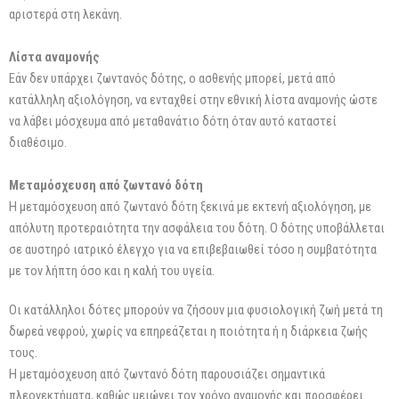
αριστερά στη λεκάνη.
Λίστα αναμονής
Εάν δεν υπάρχει ζωντανός δότης, ο ασθενής μπορεί, μετά από
κατάλληλη αξιολόγηση, να ενταχθεί στην εθνική λίστα αναμονής ώστε
να λάβει μόσχευμα από μεταθανάτιο δότη όταν αυτό καταστεί
διαθέσιμο.
Μεταμόσχευση από ζωντανό δότη
Η μεταμόσχευση από ζωντανό δότη ξεκινά με εκτενή αξιολόγηση, με
απόλυτη προτεραιότητα την ασφάλεια του δότη. Ο δότης υποβάλλεται
σε αυστηρό ιατρικό έλεγχο για να επιβεβαιωθεί τόσο η συμβατότητα
με τον λήπτη όσο και η καλή του υγεία.
Οι κατάλληλοι δότες μπορούν να ζήσουν μια φυσιολογική ζωή μετά τη
δωρεά νεφρού, χωρίς να επηρεάζεται η ποιότητα ή η διάρκεια ζωής
τους.
Η μεταμόσχευση από ζωντανό δότη παρουσιάζει σημαντικά
πλεονεκτήματα, καθώς μειώνει τον χρόνο αναμονής και προσφέρει