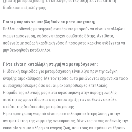
(χιαστή μεταμόσχευση). Οι επιλογές αυτές συζητούνται κατά τη
διαδικασία αξιολόγησης.
Ποιοι μπορούν να υποβληθούν σε μεταμόσχευση;
Πολλοί ασθενείς με νεφρική ανεπάρκεια μπορούν να είναι κατάλληλοι
για μεταμόσχευση, εφόσον υπάρχει συμβατός δότης. Αντίθετα,
ασθενείς με σοβαρή καρδιακή νόσο ή πρόσφατο καρκίνο ενδέχεται να
μην θεωρηθούν κατάλληλοι.
Πότε είναι η κατάλληλη στιγμή για μεταμόσχευση;
Η ιδανική περίοδος για μεταμόσχευση είναι λίγο πριν την ανάγκη
έναρξης αιμοκάθαρσης. Με τον τρόπο αυτό μειώνονται σημαντικά τόσο
οι βραχυπρόθεσμες όσο και οι μακροπρόθεσμες επιπλοκές.
Η ομάδα της κλινικής μας είναι αφοσιωμένη στην παροχή υψηλής
ποιότητας φροντίδας και στην υποστήριξη των ασθενών σε κάθε
στάδιο της διαδικασίας μεταμόσχευσης.
Η μεταμόσχευση νεφρού είναι η αποτελεσματικότερη λύση για την
αντιμετώπιση της νεφρικής ανεπάρκειας, δίνοντας στους ασθενείς την
ευκαιρία για μια πλήρη και ενεργή ζωή, που τους επιτρέπει να ζήσουν