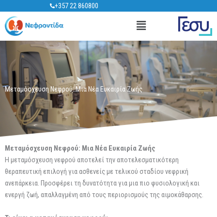
Μετάβαση
+357 22 860800
στο
Main
περιεχόμενο
Menu
Μεταμόσχευση Νεφρού: Μια Νέα Ευκαιρία Ζωής
Μεταμόσχευση Νεφρού: Μια Νέα Ευκαιρία Ζωής
Η μεταμόσχευση νεφρού αποτελεί την αποτελεσματικότερη
θεραπευτική επιλογή για ασθενείς με τελικού σταδίου νεφρική
ανεπάρκεια. Προσφέρει τη δυνατότητα για μια πιο φυσιολογική και
ενεργή ζωή, απαλλαγμένη από τους περιορισμούς της αιμοκάθαρσης.