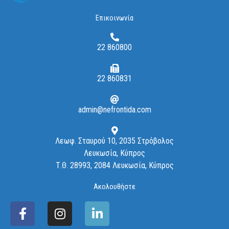
Επικοινωνία
22 860800
22 860831
admin@nefrontida.com
Λεωφ. Σταυρού 10, 2035 Στρόβολος
Λευκωσία, Κύπρος
Τ.Θ. 28993, 2084 Λευκωσία, Κύπρος
Ακολουθήστε
F
I
L
a
n
i