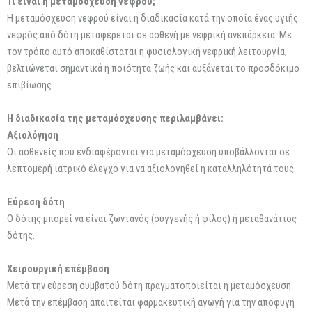
Τι είναι η μεταμόσχευση νεφρού;
Η μεταμόσχευση νεφρού είναι η διαδικασία κατά την οποία ένας υγιής
νεφρός από δότη μεταφέρεται σε ασθενή με νεφρική ανεπάρκεια. Με
τον τρόπο αυτό αποκαθίσταται η φυσιολογική νεφρική λειτουργία,
βελτιώνεται σημαντικά η ποιότητα ζωής και αυξάνεται το προσδόκιμο
επιβίωσης.
Η διαδικασία της μεταμόσχευσης περιλαμβάνει:
Αξιολόγηση
Οι ασθενείς που ενδιαφέρονται για μεταμόσχευση υποβάλλονται σε
λεπτομερή ιατρικό έλεγχο για να αξιολογηθεί η καταλληλότητά τους.
Εύρεση δότη
Ο δότης μπορεί να είναι ζωντανός (συγγενής ή φίλος) ή μεταθανάτιος
δότης.
Χειρουργική επέμβαση
Μετά την εύρεση συμβατού δότη πραγματοποιείται η μεταμόσχευση.
Μετά την επέμβαση απαιτείται φαρμακευτική αγωγή για την αποφυγή